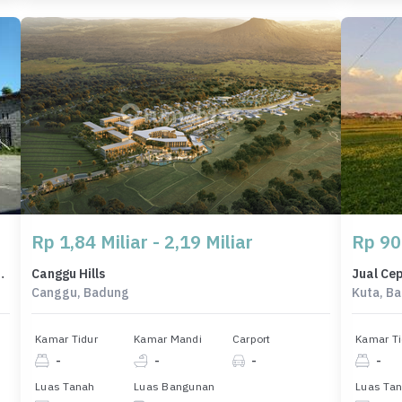
Rp 1,84 Miliar - 2,19 Miliar
Rp 90
gwi, Badung, LT 1055m²
Canggu Hills
Canggu, Badung
Kuta, B
Kamar Tidur
Kamar Mandi
Carport
Kamar Ti
-
-
-
-
Luas Tanah
Luas Bangunan
Luas Ta