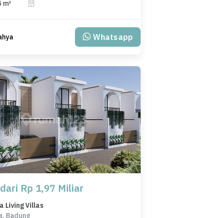
5 m²
Whatsapp
ahya
dari Rp 1,97 Miliar
Living Villas
a, Badung