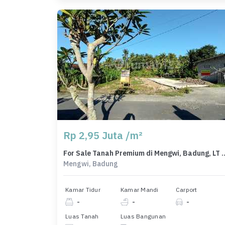
Rp 2,95 Juta /m²
For Sale Tanah Premium di Men
Mengwi, Badung
Kamar Tidur
Kamar Mandi
Carport
-
-
-
Luas Tanah
Luas Bangunan