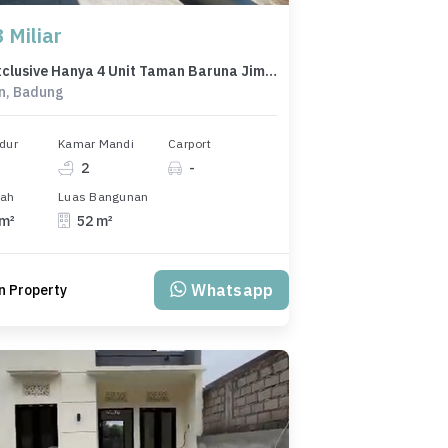
 Miliar
Dijual Exclusive Hanya 4 Unit Taman Baruna Jimbaran
n, Badung
dur
Kamar Mandi
Carport
2
-
nah
Luas Bangunan
 m²
52 m²
Whatsapp
n Property