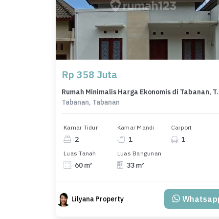
Rp 358 Juta
Rumah Minimalis Harga Ek
Tabanan, Tabanan
Kamar Tidur
Kamar Mandi
Carport
2
1
1
Luas Tanah
Luas Bangunan
60 m²
33 m²
Whatsap
Lilyana Property