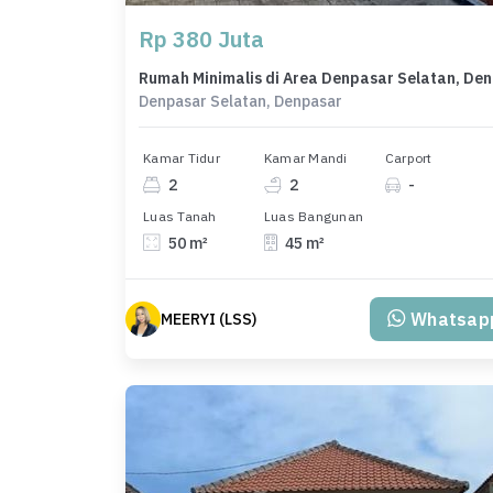
Rp 380 Juta
Rumah 
Denpasar Selatan, Denpasar
Kamar Tidur
Kamar Mandi
Carport
2
2
-
Luas Tanah
Luas Bangunan
50 m²
45 m²
Whatsap
MEERYI (LSS)