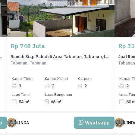
Rp 748 Juta
Rp 35
onomis di Tabanan, Tabanan, LB 33m²
Rumah Siap Pakai di Area Tabanan, Tabanan, LT 84m²
Tabanan, Tabanan
Tabanan
Kamar Tidur
Kamar Mandi
Carport
Kamar Ti
3
2
2
2
Luas Tanah
Luas Bangunan
Luas Ta
84 m²
66 m²
60 
p
Whatsapp
LINDA
LIND