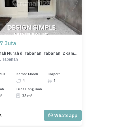
7 Juta
Jual Rumah Murah di Tabanan, Tabanan, 2 Kamar Tidur, Harga Terbaik
, Tabanan
dur
Kamar Mandi
Carport
1
1
nah
Luas Bangunan
m²
33 m²
Whatsapp
A