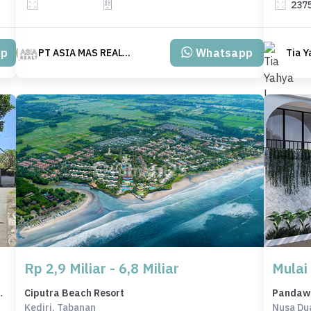
237
pp
Whatsapp
PT ASIA MAS REALTY
Tia Y
Rp 2,9 Miliar - 6,8 Miliar
Mulai 
d, Denpasar, LT 1508m²
Ciputra Beach Resort
Pandawa 
Kediri, Tabanan
Nusa Du