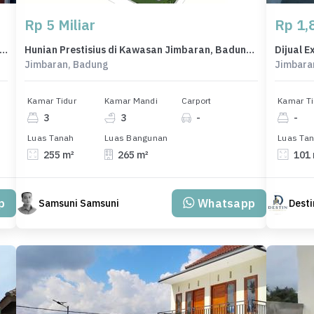
Rp 5 Miliar
Rp 1,8
Minimalis di Area Denpasar Selatan, Denpasar, LT 50m², Harga 380 Juta
Hunian Prestisius di Kawasan Jimbaran, Badung, LB 265m², Harga 5 Miliar
Jimbaran, Badung
Jimbara
Kamar Tidur
Kamar Mandi
Carport
Kamar Ti
3
3
-
-
Luas Tanah
Luas Bangunan
Luas Ta
255 m²
265 m²
101
p
Whatsapp
Samsuni Samsuni
Desti