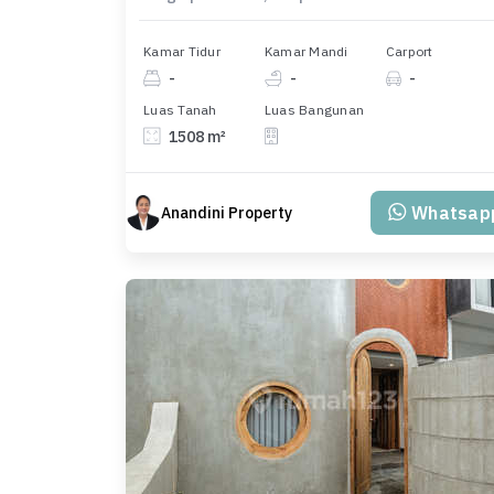
Kamar Tidur
Kamar Mandi
Carport
-
-
-
Luas Tanah
Luas Bangunan
1508 m²
Whatsap
Anandini Property