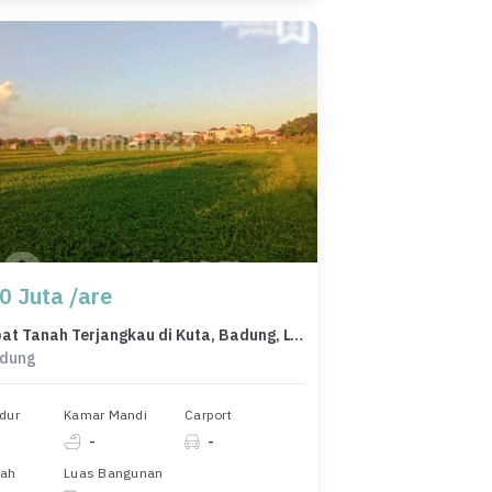
0 Juta /are
Jual Cepat Tanah Terjangkau di Kuta, Badung, LT 2375m²
adung
dur
Kamar Mandi
Carport
-
-
nah
Luas Bangunan