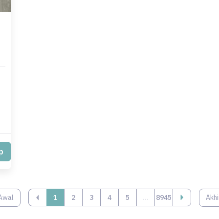
p
Awal
‹
1
2
3
4
5
...
8945
Akhi