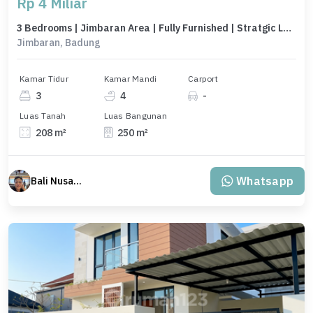
Rp 4 Miliar
3 Bedrooms | Jimbaran Area | Fully Furnished | Stratgic Locations
Jimbaran, Badung
Kamar Tidur
Kamar Mandi
Carport
3
4
-
Luas Tanah
Luas Bangunan
208 m²
250 m²
Whatsapp
Bali Nusantara Travel