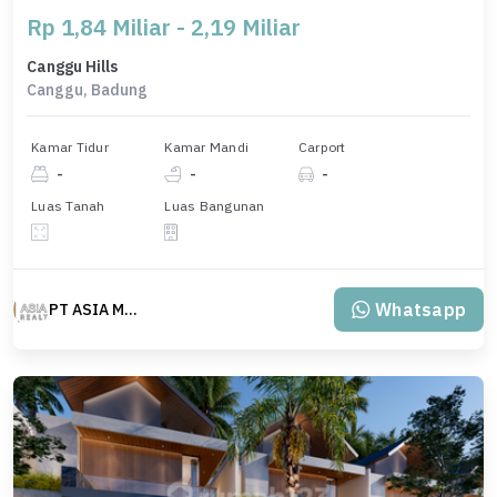
Rp 1,84 Miliar - 2,19 Miliar
Canggu Hills
Canggu, Badung
Kamar Tidur
Kamar Mandi
Carport
-
-
-
Luas Tanah
Luas Bangunan
Whatsapp
PT ASIA MAS REALTY