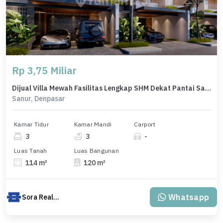
Rp 3,75 Miliar
Dijual Villa Mewah Fasilitas Lengkap SHM Dekat Pantai Sanur Bali
Sanur, Denpasar
Kamar Tidur
Kamar Mandi
Carport
3
3
-
Luas Tanah
Luas Bangunan
114 m²
120 m²
Whatsapp
Sora Realty Bali