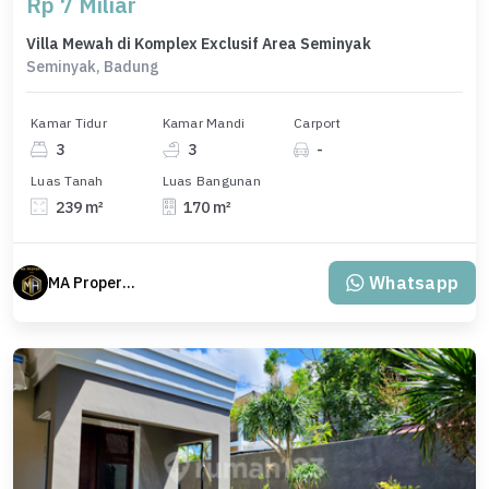
Rp 7 Miliar
Villa Mewah di Komplex Exclusif Area Seminyak
Seminyak, Badung
Kamar Tidur
Kamar Mandi
Carport
3
3
-
Luas Tanah
Luas Bangunan
239 m²
170 m²
Whatsapp
MA Properti Agent