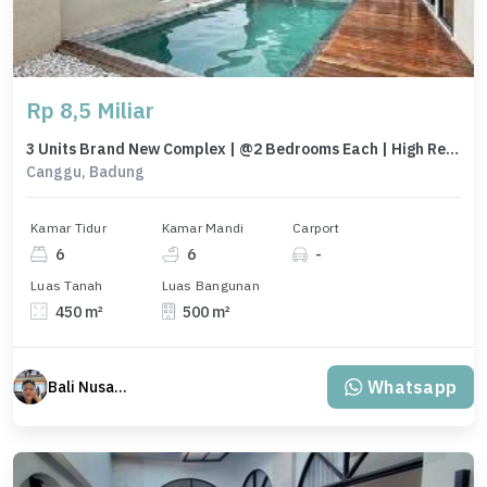
Rp 8,5 Miliar
3 Units Brand New Complex | @2 Bedrooms Each | High Rental Potential
Canggu, Badung
Kamar Tidur
Kamar Mandi
Carport
6
6
-
Luas Tanah
Luas Bangunan
450 m²
500 m²
Whatsapp
Bali Nusantara Travel