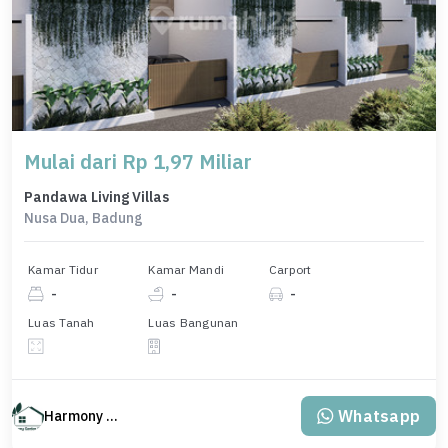
Mulai dari Rp 1,97 Miliar
Pandawa Living Villas
Nusa Dua, Badung
Kamar Tidur
Kamar Mandi
Carport
-
-
-
Luas Tanah
Luas Bangunan
Whatsapp
Harmony Property