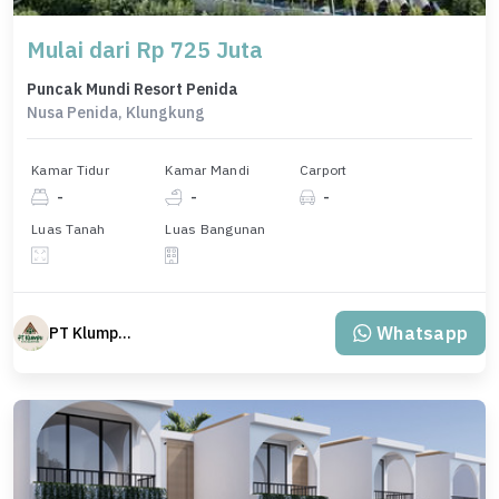
Mulai dari Rp 725 Juta
Puncak Mundi Resort Penida
Nusa Penida, Klungkung
Kamar Tidur
Kamar Mandi
Carport
-
-
-
Luas Tanah
Luas Bangunan
Whatsapp
PT Klumpu Kita Sejahtera