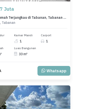
7 Juta
Dijual Rumah Terjangkau di Tabanan, Tabanan - Cuma 357 Juta
, Tabanan
dur
Kamar Mandi
Carport
1
1
nah
Luas Bangunan
m²
33 m²
Whatsapp
A