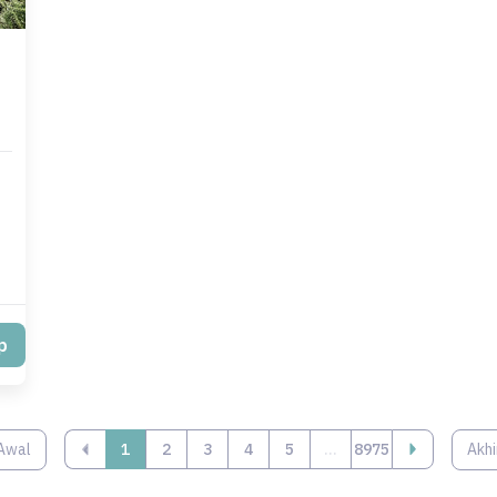
p
Awal
‹
1
2
3
4
5
...
8975
Akhi