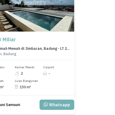
 Miliar
Dijual rumah Mewah di Jimbaran, Badung - LT 200m²
n, Badung
dur
Kamar Mandi
Carport
2
-
nah
Luas Bangunan
 m²
150 m²
Whatsapp
uni Samsuni