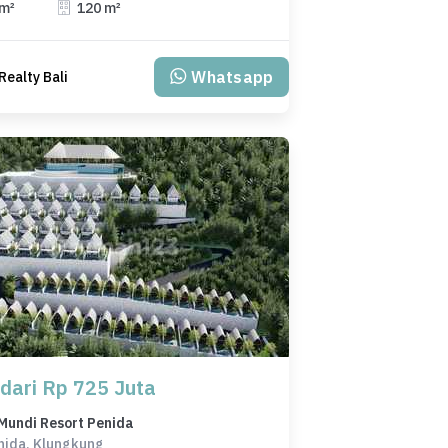
 m²
120 m²
Whatsapp
Realty Bali
 dari Rp 725 Juta
Mundi Resort Penida
nida, Klungkung