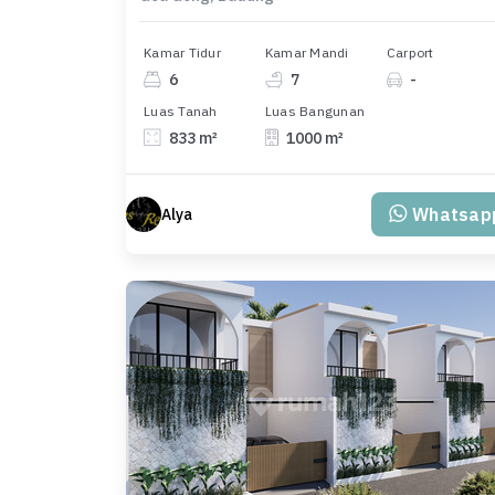
Kamar Tidur
Kamar Mandi
Carport
6
7
-
Luas Tanah
Luas Bangunan
833 m²
1000 m²
Whatsap
Alya