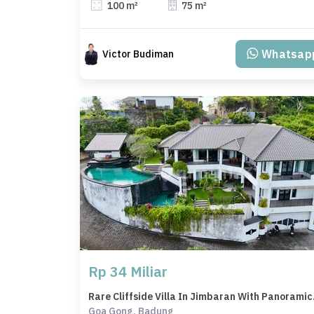
100 m²
75 m²
Whatsap
Victor Budiman
Rp 34 Miliar
Rare Clif
Goa Gong, Badung