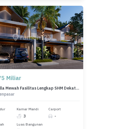
5 Miliar
Dijual Villa Mewah Fasilitas Lengkap SHM Dekat Pantai Sanur Bali
Denpasar
dur
Kamar Mandi
Carport
3
-
nah
Luas Bangunan