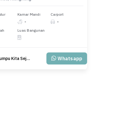
dur
Kamar Mandi
Carport
-
-
nah
Luas Bangunan
Whatsapp
PT Klumpu Kita Sejahtera