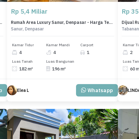
Rp 5,4 Miliar
Rp 35
, Badung, LB 90m², Harga Terbaik!
Rumah Area Luxury Sanur, Denpasar - Harga Terbaik 5,4 Miliar
Sanur, Denpasar
Tabanan
Kamar Tidur
Kamar Mandi
Carport
Kamar Ti
4
4
1
2
Luas Tanah
Luas Bangunan
Luas Ta
182 m²
196 m²
60 
p
Whatsapp
Elea L
LIND