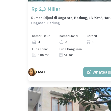
Rp 2,3 Miliar
Rumah Dijual di Ungasan
Ungasan, Badung
Kamar Tidur
Kamar Mandi
Carport
3
3
1
Luas Tanah
Luas Bangunan
106 m²
90 m²
Whatsap
Elea L