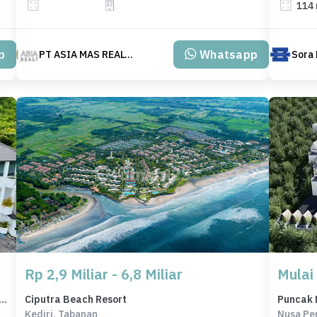
114
p
Whatsapp
PT ASIA MAS REALTY
Sora 
Rp 2,9 Miliar - 6,8 Miliar
Mulai
fside Villa In Jimbaran With Panoramic Ocean Views
Ciputra Beach Resort
Puncak 
Kediri, Tabanan
Nusa Pe