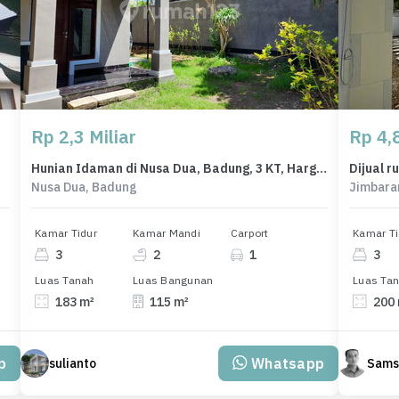
Rp 2,3 Miliar
Rp 4,8
Hunian Idaman di Nusa Dua, Badung, 3 KT, Harga 2,3 Miliar
Nusa Dua, Badung
Jimbara
Kamar Tidur
Kamar Mandi
Carport
Kamar Ti
3
2
1
3
Luas Tanah
Luas Bangunan
Luas Ta
183 m²
115 m²
200
p
Whatsapp
sulianto
Sams