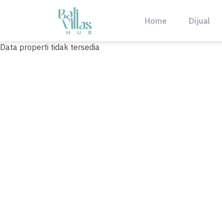
Skip
to
Home
Dijual
content
Data properti tidak tersedia