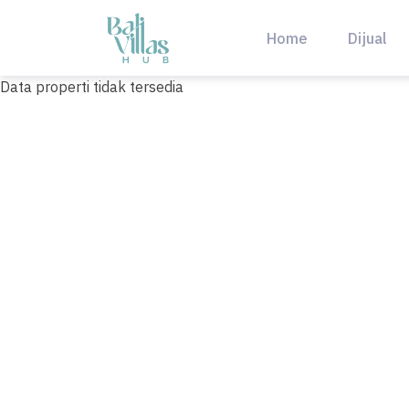
Skip
to
Home
Dijual
content
Data properti tidak tersedia