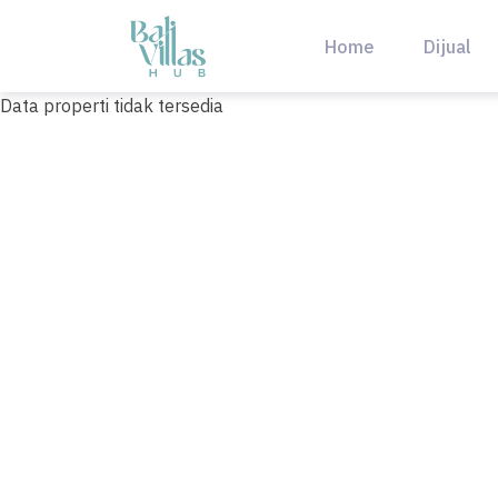
Skip
to
Home
Dijual
content
Data properti tidak tersedia