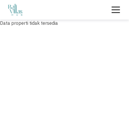
Skip
to
content
Data properti tidak tersedia