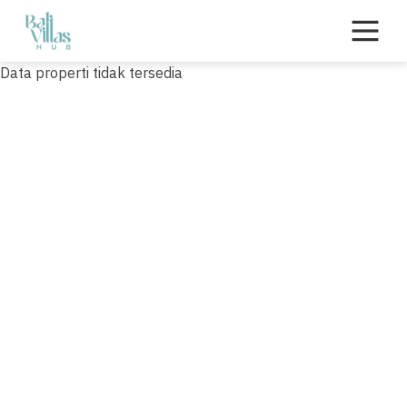
Skip
to
content
Data properti tidak tersedia