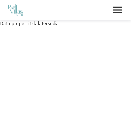
Skip
to
content
Data properti tidak tersedia