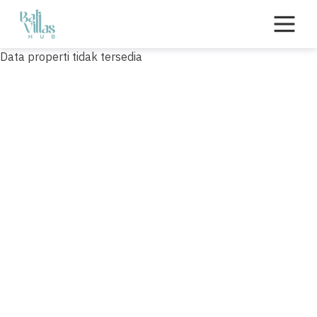
Skip
to
content
Data properti tidak tersedia