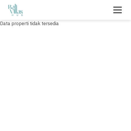
Skip
to
content
Data properti tidak tersedia