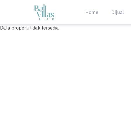
Skip
to
Home
Dijual
content
Data properti tidak tersedia