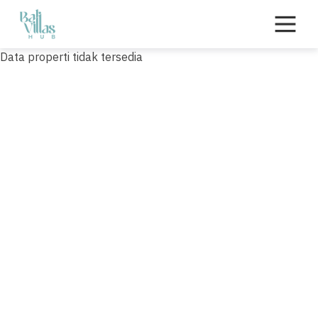
Skip
to
content
Data properti tidak tersedia