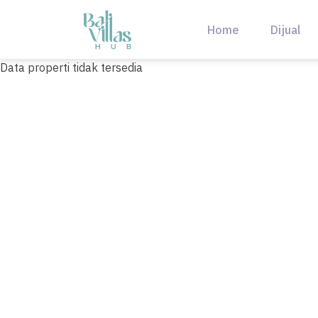
Skip
to
Home
Dijual
content
Data properti tidak tersedia