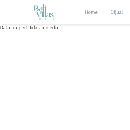
Skip
to
Home
Dijual
content
Data properti tidak tersedia