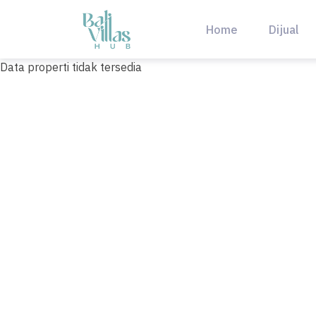
Skip
to
Home
Dijual
content
Data properti tidak tersedia