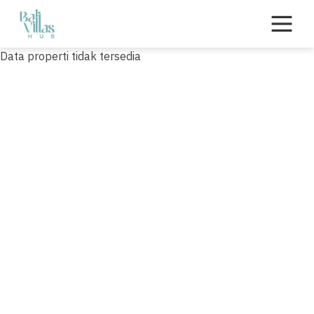
Skip
to
content
Data properti tidak tersedia