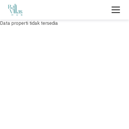
Skip
to
content
Data properti tidak tersedia