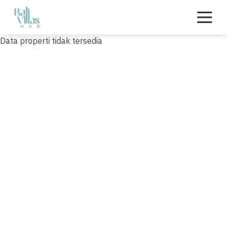
Skip
to
content
Data properti tidak tersedia