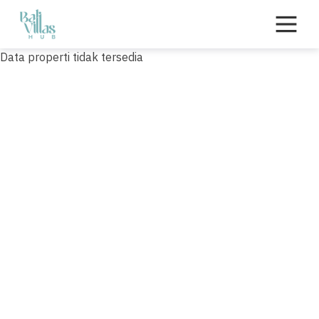
Skip
to
content
Data properti tidak tersedia