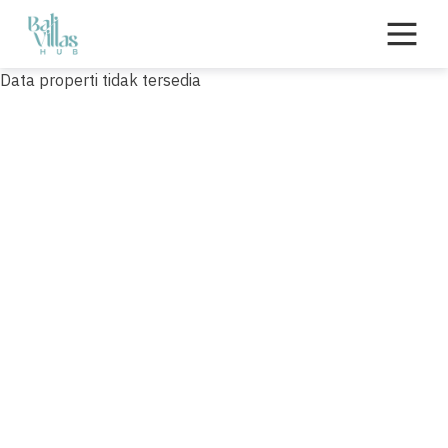
Skip
to
content
Data properti tidak tersedia