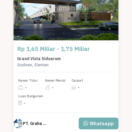
Rp 1,65 Miliar - 1,75 Miliar
Grand Vista Sidoarum
Godean, Sleman
Kamar Tidur
Kamar Mandi
Carport
-
-
-
Luas Bangunan
-
Whatsapp
PT. Graha Tantra Sentosa