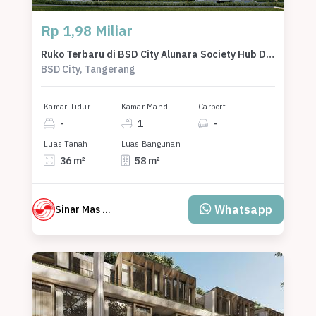
Rp 1,98 Miliar
Ruko Terbaru di BSD City Alunara Society Hub Dekat Akses Toll & Pasar Modern BSD
BSD City, Tangerang
Kamar Tidur
Kamar Mandi
Carport
-
1
-
Luas Tanah
Luas Bangunan
36 m²
58 m²
Whatsapp
Sinar Mas Land