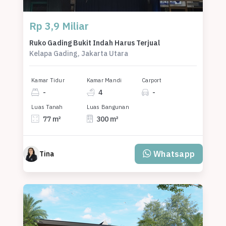
Rp 3,9 Miliar
Ruko Gading Bukit Indah Harus Terjual
Kelapa Gading, Jakarta Utara
Kamar Tidur
Kamar Mandi
Carport
-
4
-
Luas Tanah
Luas Bangunan
77 m²
300 m²
Whatsapp
Tina