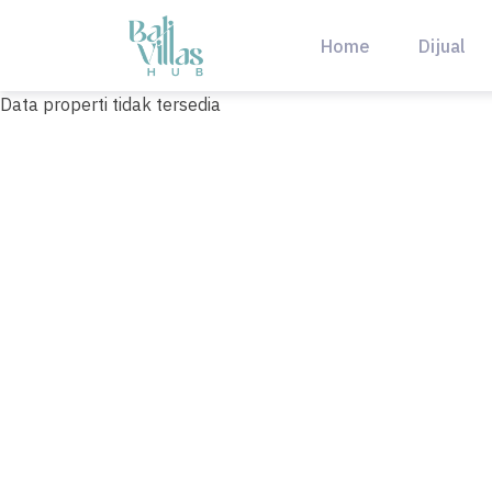
Skip
to
Home
Dijual
content
Data properti tidak tersedia