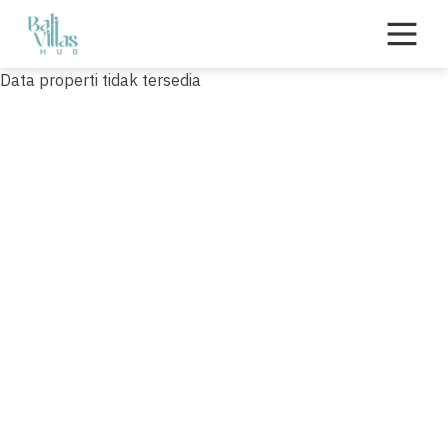
Skip
to
content
Data properti tidak tersedia