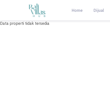
Skip
to
Home
Dijual
content
Data properti tidak tersedia