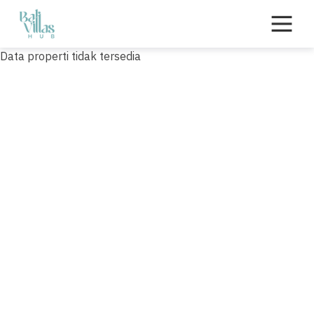
Skip
to
content
Data properti tidak tersedia