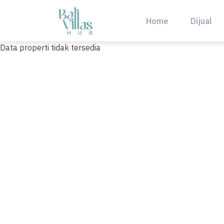
Skip
to
Home
Dijual
content
Data properti tidak tersedia