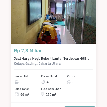
Rp 7,8 Miliar
Jual Harga Nego Ruko 4 Lantai Terdepan HGB di Kirana Boutique Office Dekat Mal Bella Terra Kelapa Gading
Kelapa Gading, Jakarta Utara
Kamar Tidur
Kamar Mandi
Carport
-
4
-
Luas Tanah
Luas Bangunan
96 m²
250 m²