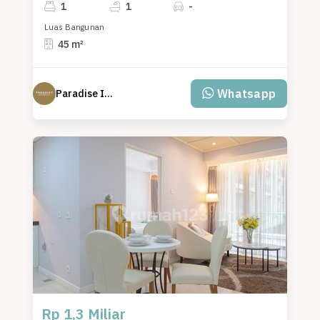
1
1
-
Luas Bangunan
45 m²
Whatsapp
Paradise Indonesia
Rp 1,3 Miliar