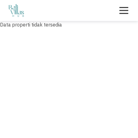
Skip
to
content
Data properti tidak tersedia