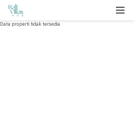
Skip
to
content
Data properti tidak tersedia