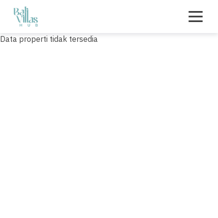
Skip
to
content
Data properti tidak tersedia