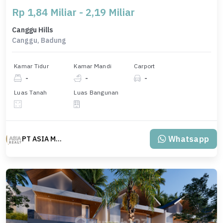
Rp 1,84 Miliar - 2,19 Miliar
Canggu Hills
Canggu, Badung
Kamar Tidur
Kamar Mandi
Carport
-
-
-
Luas Tanah
Luas Bangunan
Whatsapp
PT ASIA MAS REALTY