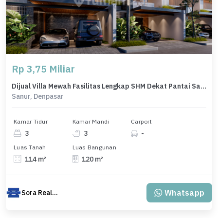
Rp 3,75 Miliar
Dijual Villa Mewah Fasilitas Lengkap SHM Dekat Pantai Sanur Bali
Sanur, Denpasar
Kamar Tidur
Kamar Mandi
Carport
3
3
-
Luas Tanah
Luas Bangunan
114 m²
120 m²
Whatsapp
Sora Realty Bali