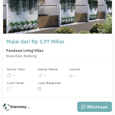
Mulai dari Rp 1,97 Miliar
Pandawa Living Villas
Nusa Dua, Badung
Kamar Tidur
Kamar Mandi
Carport
-
-
-
Luas Tanah
Luas Bangunan
Whatsapp
Harmony Property