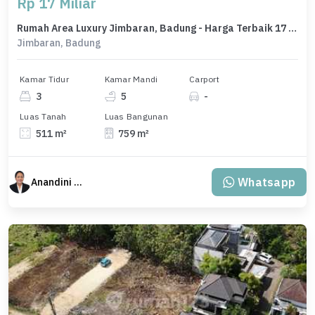
Rp 17 Miliar
Rumah Area Luxury Jimbaran, Badung - Harga Terbaik 17 Miliar
Jimbaran, Badung
Kamar Tidur
Kamar Mandi
Carport
3
5
-
Luas Tanah
Luas Bangunan
511 m²
759 m²
Whatsapp
Anandini Property