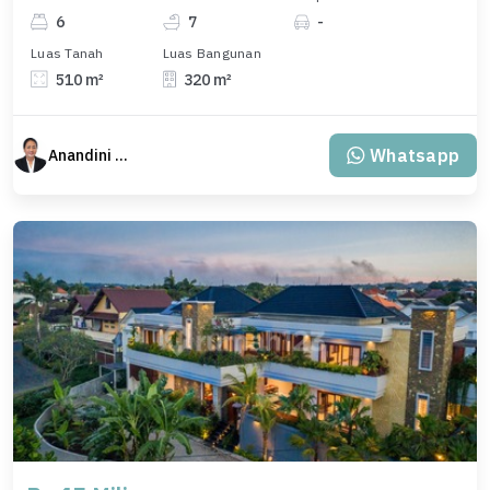
6
7
-
Luas Tanah
Luas Bangunan
510 m²
320 m²
Whatsapp
Anandini Property