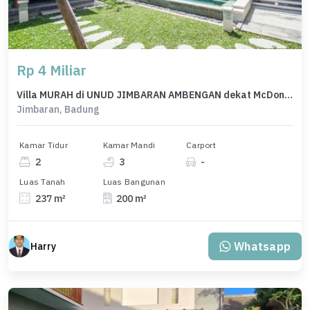
Rp 4 Miliar
Villa MURAH di UNUD JIMBARAN AMBENGAN dekat McDonalds KFC
Jimbaran, Badung
Kamar Tidur
Kamar Mandi
Carport
2
3
-
Luas Tanah
Luas Bangunan
237 m²
200 m²
Whatsapp
Harry