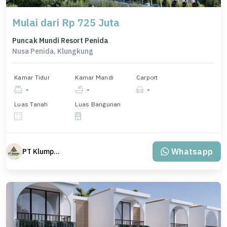
Mulai dari Rp 725 Juta
Puncak Mundi Resort Penida
Nusa Penida, Klungkung
Kamar Tidur
Kamar Mandi
Carport
-
-
-
Luas Tanah
Luas Bangunan
Whatsapp
PT Klumpu Kita Sejahtera