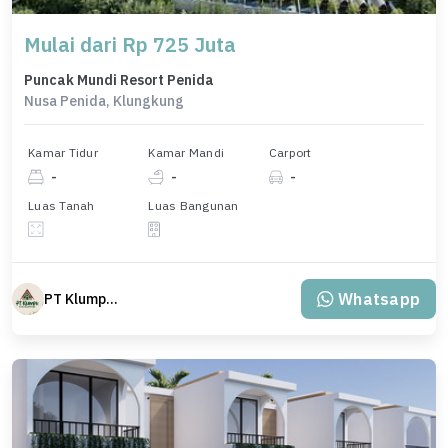
Mulai dari Rp 725 Juta
Puncak Mundi Resort Penida
Nusa Penida, Klungkung
Kamar Tidur
Kamar Mandi
Carport
-
-
-
Luas Tanah
Luas Bangunan
Whatsapp
PT Klumpu Kita Sejahtera