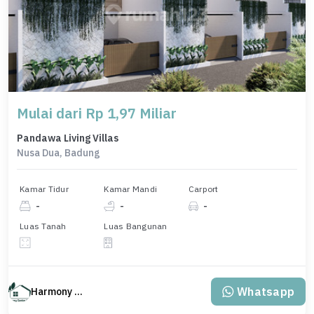
Mulai dari Rp 1,97 Miliar
Pandawa Living Villas
Nusa Dua, Badung
Kamar Tidur
Kamar Mandi
Carport
-
-
-
Luas Tanah
Luas Bangunan
Whatsapp
Harmony Property