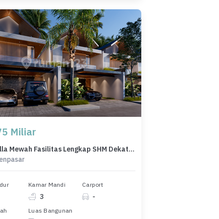
5 Miliar
Dijual Villa Mewah Fasilitas Lengkap SHM Dekat Pantai Sanur Bali
Denpasar
dur
Kamar Mandi
Carport
3
-
nah
Luas Bangunan