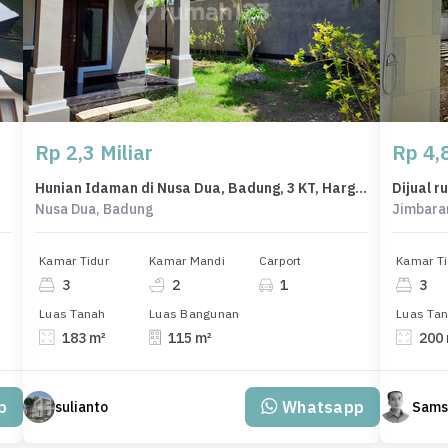
Rp 2,3 Miliar
Rp 4,8
Hunian Idaman di Nusa Dua, Badung, 3 KT, Harga 2,3 Miliar
Nusa Dua, Badung
Jimbara
Kamar Tidur
Kamar Mandi
Carport
Kamar Ti
3
2
1
3
Luas Tanah
Luas Bangunan
Luas Ta
183 m²
115 m²
200
p
Whatsapp
sulianto
Sams