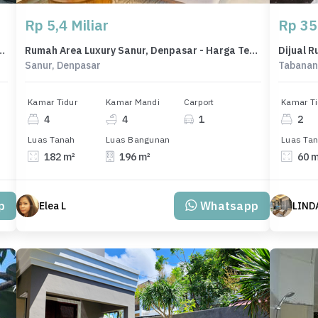
Rp 5,4 Miliar
Rp 35
, Badung, LB 90m², Harga Terbaik!
Rumah Area Luxury Sanur, Denpasar - Harga Terbaik 5,4 Miliar
Sanur, Denpasar
Tabanan
Kamar Tidur
Kamar Mandi
Carport
Kamar Ti
4
4
1
2
Luas Tanah
Luas Bangunan
Luas Ta
182 m²
196 m²
60 
p
Whatsapp
Elea L
LIND