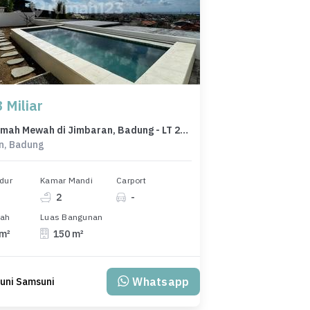
 Miliar
Dijual rumah Mewah di Jimbaran, Badung - LT 200m²
n, Badung
dur
Kamar Mandi
Carport
2
-
nah
Luas Bangunan
 m²
150 m²
Whatsapp
uni Samsuni