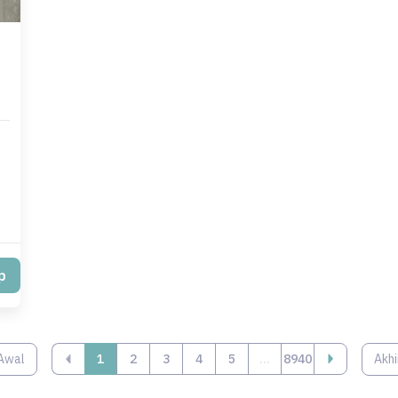
p
Awal
‹
1
2
3
4
5
...
8940
Akhi