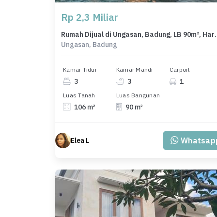
Rp 2,3 Miliar
Rumah Dijual di Ungasan
Ungasan, Badung
Kamar Tidur
Kamar Mandi
Carport
3
3
1
Luas Tanah
Luas Bangunan
106 m²
90 m²
Whatsap
Elea L