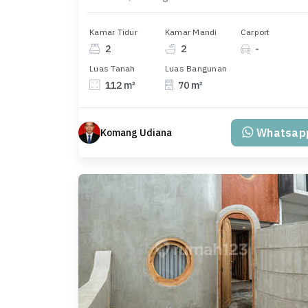
Kamar Tidur
Kamar Mandi
Carport
2
2
-
Luas Tanah
Luas Bangunan
112 m²
70 m²
Whatsap
Komang Udiana