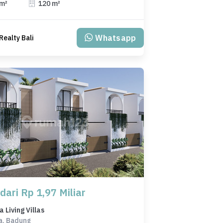
 m²
120 m²
Whatsapp
Realty Bali
dari Rp 1,97 Miliar
Living Villas
a, Badung