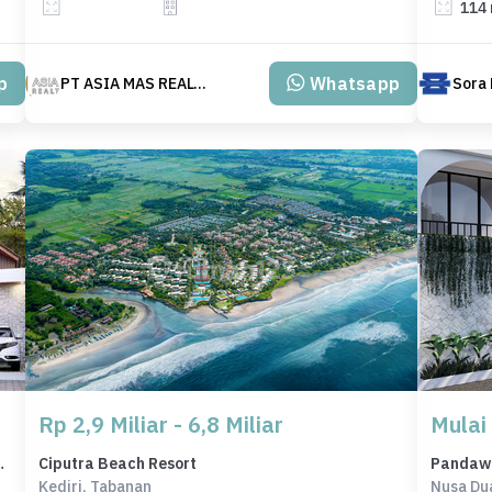
114
p
Whatsapp
PT ASIA MAS REALTY
Sora 
Rp 2,9 Miliar - 6,8 Miliar
Mulai 
n Wisata Nusadua
Ciputra Beach Resort
Pandawa 
Kediri, Tabanan
Nusa Du