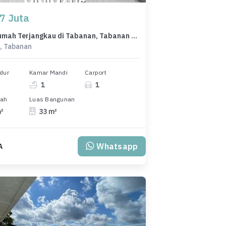
7 Juta
Dijual Rumah Terjangkau di Tabanan, Tabanan - Cuma 357 Juta
, Tabanan
dur
Kamar Mandi
Carport
1
1
nah
Luas Bangunan
m²
33 m²
Whatsapp
A