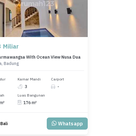
 Miliar
harmawangsa With Ocean View Nusa Dua
a, Badung
dur
Kamar Mandi
Carport
3
-
nah
Luas Bangunan
 m²
176 m²
Whatsapp
 Bali