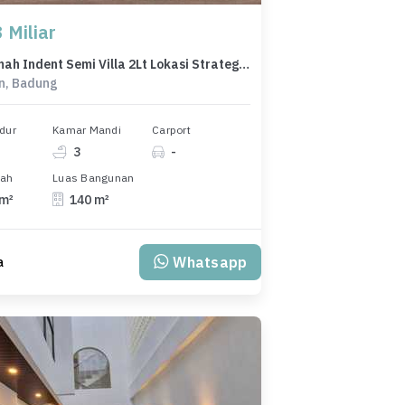
 Miliar
New Rumah Indent Semi Villa 2Lt Lokasi Strategis di Jimbaran
n, Badung
dur
Kamar Mandi
Carport
3
-
nah
Luas Bangunan
 m²
140 m²
Whatsapp
a