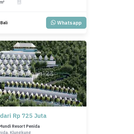
 m²
Whatsapp
 Bali
 dari Rp 725 Juta
Mundi Resort Penida
nida, Klungkung