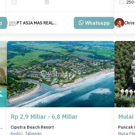
250
p
Whatsapp
PT ASIA MAS REALTY
Chris
Rp 2,9 Miliar - 6,8 Miliar
Mulai
it Uluwatu Jimbaran SHM Freehold Leasehold
Ciputra Beach Resort
Puncak 
Kediri, Tabanan
Nusa Pe