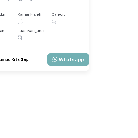
dur
Kamar Mandi
Carport
-
-
nah
Luas Bangunan
Whatsapp
PT Klumpu Kita Sejahtera