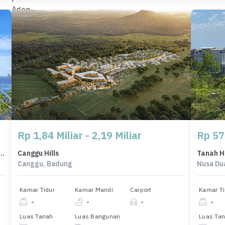
Rp 1,84 Miliar - 2,19 Miliar
Rp 57
h Eksklusif di Jimbaran, Badung, LT 9300m²
Canggu Hills
Canggu, Badung
Nusa Du
Kamar Tidur
Kamar Mandi
Carport
Kamar Ti
-
-
-
-
Luas Tanah
Luas Bangunan
Luas Ta