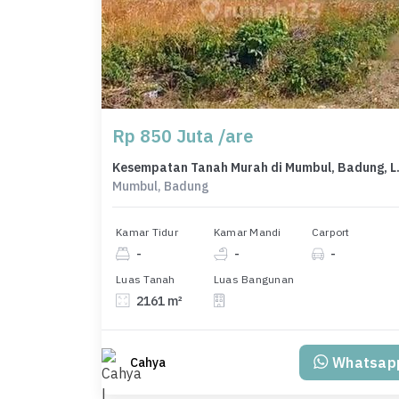
Rp 850 Juta /are
Kesempatan Ta
Mumbul, Badung
Kamar Tidur
Kamar Mandi
Carport
-
-
-
Luas Tanah
Luas Bangunan
2161 m²
Whatsap
Cahya