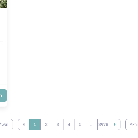
p
Awal
‹
1
2
3
4
5
...
8978
Akhi