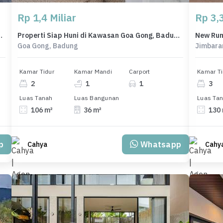
Rp 1,4 Miliar
Rp 3,3
 Denpasar, Harga 2,49 Miliar
Properti Siap Huni di Kawasan Goa Gong, Badung, LT 106m²
Goa Gong, Badung
Jimbara
Kamar Tidur
Kamar Mandi
Carport
Kamar Ti
2
1
1
3
Luas Tanah
Luas Bangunan
Luas Ta
106 m²
36 m²
130
p
Whatsapp
Cahya
Cahy