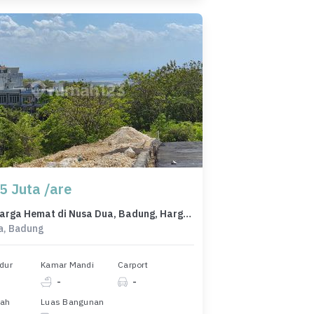
5 Juta /are
Tanah Harga Hemat di Nusa Dua, Badung, Harga 14,3 Juta
a, Badung
dur
Kamar Mandi
Carport
-
-
nah
Luas Bangunan