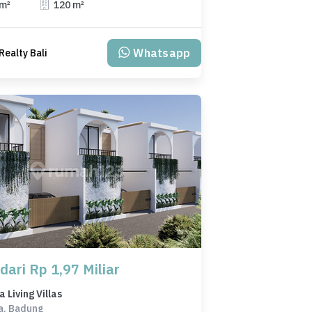
 m²
120 m²
Whatsapp
Realty Bali
dari Rp 1,97 Miliar
Living Villas
a, Badung