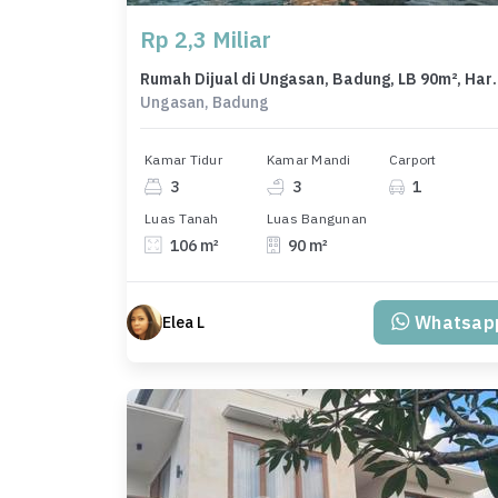
Rp 2,3 Miliar
Rumah Dijual di Ungasan
Ungasan, Badung
Kamar Tidur
Kamar Mandi
Carport
3
3
1
Luas Tanah
Luas Bangunan
106 m²
90 m²
Whatsap
Elea L