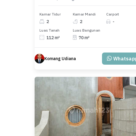
Kamar Tidur
Kamar Mandi
Carport
2
2
-
Luas Tanah
Luas Bangunan
112 m²
70 m²
Whatsap
Komang Udiana