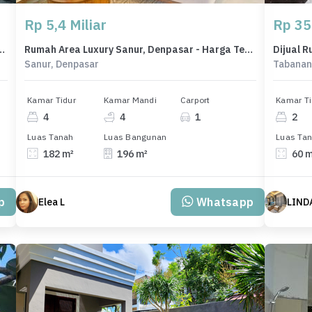
Rp 5,4 Miliar
Rp 35
, Badung, LB 90m², Harga Terbaik!
Rumah Area Luxury Sanur, Denpasar - Harga Terbaik 5,4 Miliar
Sanur, Denpasar
Tabanan
Kamar Tidur
Kamar Mandi
Carport
Kamar Ti
4
4
1
2
Luas Tanah
Luas Bangunan
Luas Ta
182 m²
196 m²
60 
p
Whatsapp
Elea L
LIND