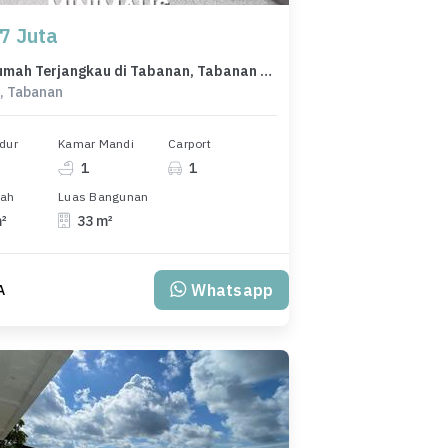
7 Juta
Dijual Rumah Terjangkau di Tabanan, Tabanan - Cuma 357 Juta
, Tabanan
dur
Kamar Mandi
Carport
1
1
nah
Luas Bangunan
m²
33 m²
Whatsapp
A