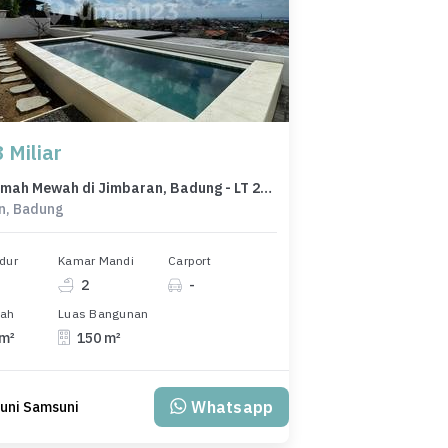
 Miliar
Dijual rumah Mewah di Jimbaran, Badung - LT 200m²
n, Badung
dur
Kamar Mandi
Carport
2
-
nah
Luas Bangunan
 m²
150 m²
Whatsapp
uni Samsuni