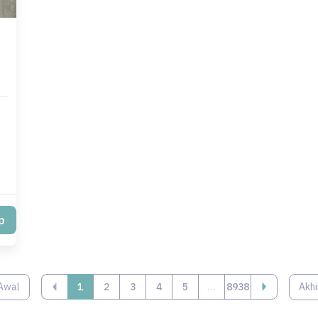
p
Awal
‹
1
2
3
4
5
...
8938
Akhi