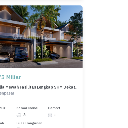
5 Miliar
Dijual Villa Mewah Fasilitas Lengkap SHM Dekat Pantai Sanur Bali
Denpasar
dur
Kamar Mandi
Carport
3
-
nah
Luas Bangunan