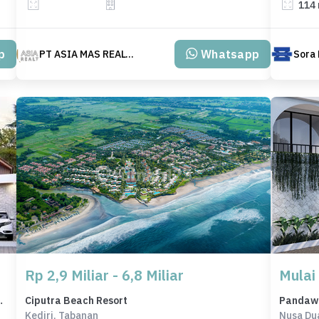
114
p
Whatsapp
PT ASIA MAS REALTY
Sora 
Rp 2,9 Miliar - 6,8 Miliar
Mulai 
n Wisata Nusadua
Ciputra Beach Resort
Pandawa 
Kediri, Tabanan
Nusa Du