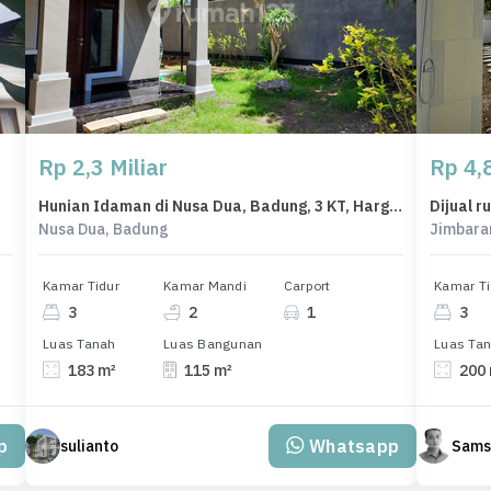
Rp 2,3 Miliar
Rp 4,8
Hunian Idaman di Nusa Dua, Badung, 3 KT, Harga 2,3 Miliar
Nusa Dua, Badung
Jimbara
Kamar Tidur
Kamar Mandi
Carport
Kamar Ti
3
2
1
3
Luas Tanah
Luas Bangunan
Luas Ta
183 m²
115 m²
200
p
Whatsapp
sulianto
Sams