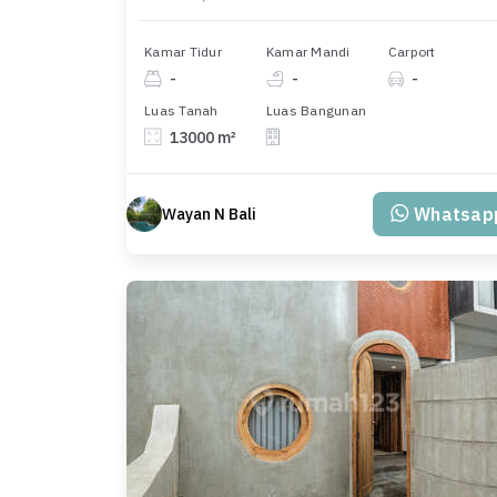
Kamar Tidur
Kamar Mandi
Carport
-
-
-
Luas Tanah
Luas Bangunan
13000 m²
Whatsap
Wayan N Bali