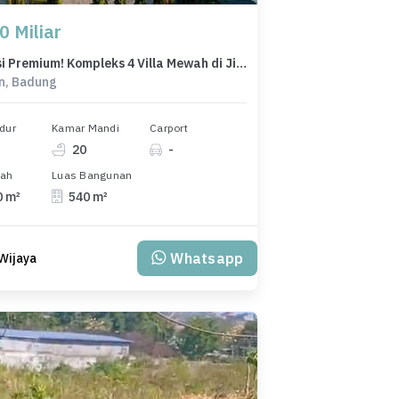
0 Miliar
Investasi Premium! Kompleks 4 Villa Mewah di Jimbaran Bali - View Eksotis & Fasilitas Lengkap
n, Badung
dur
Kamar Mandi
Carport
20
-
nah
Luas Bangunan
0 m²
540 m²
Whatsapp
Wijaya