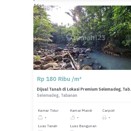
Rp 180 Ribu /m²
Dijual Tanah di L
Selemadeg, Tabanan
Kamar Tidur
Kamar Mandi
Carport
-
-
-
Luas Tanah
Luas Bangunan