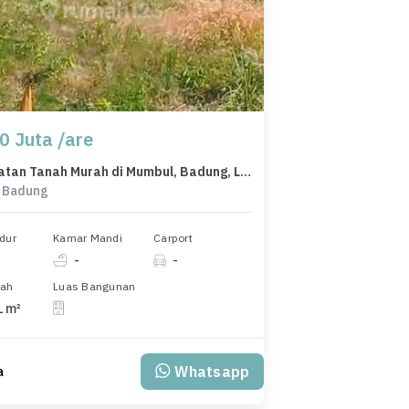
0 Juta /are
Kesempatan Tanah Murah di Mumbul, Badung, Luas 2161m²
 Badung
dur
Kamar Mandi
Carport
-
-
nah
Luas Bangunan
1 m²
Whatsapp
a