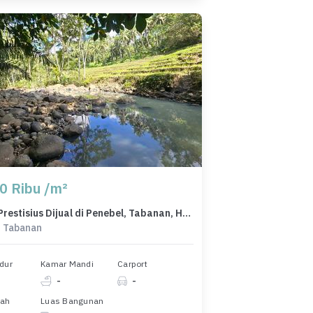
0 Ribu /m²
Kavling Prestisius Dijual di Penebel, Tabanan, Harga 3,25 Miliar
, Tabanan
dur
Kamar Mandi
Carport
-
-
nah
Luas Bangunan