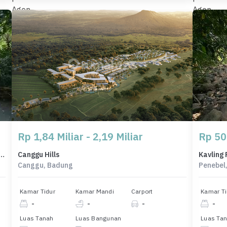
Rp 1,84 Miliar - 2,19 Miliar
Rp 50
okasi Premium Selemadeg, Tabanan, Harga 1,13 Miliar
Canggu Hills
Canggu, Badung
Penebel
Kamar Tidur
Kamar Mandi
Carport
Kamar Ti
-
-
-
-
Luas Tanah
Luas Bangunan
Luas Ta