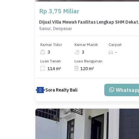
Rp 3,75 Miliar
Dijual Villa Mew
Sanur, Denpasar
Kamar Tidur
Kamar Mandi
Carport
3
3
-
Luas Tanah
Luas Bangunan
114 m²
120 m²
Whatsap
Sora Realty Bali