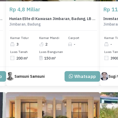
Rp 4,8 Miliar
Rp 11
ah Fasilitas Lengkap SHM Dekat Pantai Sanur Bali
Hunian Elite di Kawasan Jimbaran, Badung, LB 150m², Harga 4,8 Miliar
Jimbaran, Badung
Jimbara
Kamar Tidur
Kamar Mandi
Carport
Kamar Ti
3
2
-
-
Luas Tanah
Luas Bangunan
Luas Ta
200 m²
150 m²
390
p
Whatsapp
Samsuni Samsuni
Sugi 