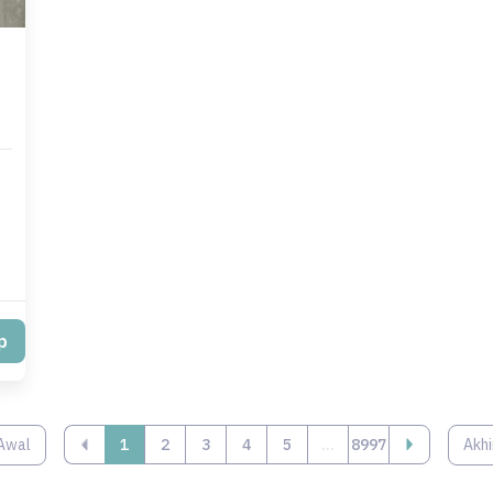
p
Awal
‹
1
2
3
4
5
...
8997
Akhi