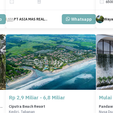
650
p
Whatsapp
PT ASIA MAS REALTY
Wayan
Rp 2,9 Miliar - 6,8 Miliar
Mulai 
 di Lokasi Premium Tabanan, Tabanan, Harga 1,69 Miliar
Ciputra Beach Resort
Pandawa 
Kediri, Tabanan
Nusa Du