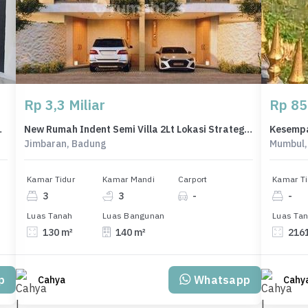
Rp 3,3 Miliar
Rp 85
dung, LT 106m²
New Rumah Indent Semi Villa 2Lt Lokasi Strategis di Jimbaran
Jimbaran, Badung
Mumbul,
Kamar Tidur
Kamar Mandi
Carport
Kamar Ti
3
3
-
-
Luas Tanah
Luas Bangunan
Luas Ta
130 m²
140 m²
216
p
Whatsapp
Cahya
Cahy