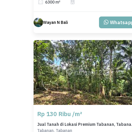
6300 m²
Whatsap
Wayan N Bali
Rp 130 Ribu /m²
Jual Tanah
Tabanan, Tabanan