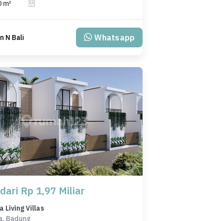
0 m²
Whatsapp
 N Bali
dari Rp 1,97 Miliar
Living Villas
a, Badung