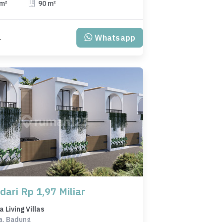
 m²
90 m²
Whatsapp
L
dari Rp 1,97 Miliar
Living Villas
a, Badung