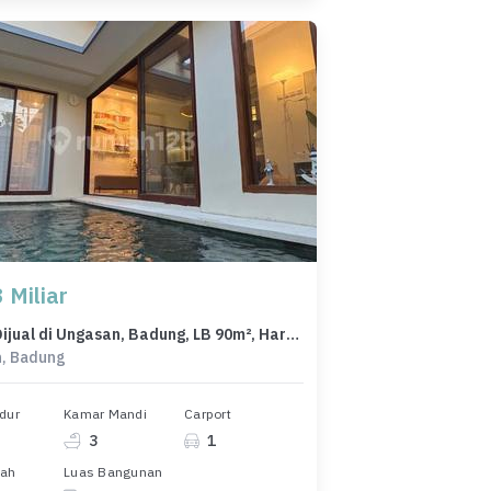
 Miliar
Rumah Dijual di Ungasan, Badung, LB 90m², Harga Terbaik!
, Badung
dur
Kamar Mandi
Carport
3
1
nah
Luas Bangunan