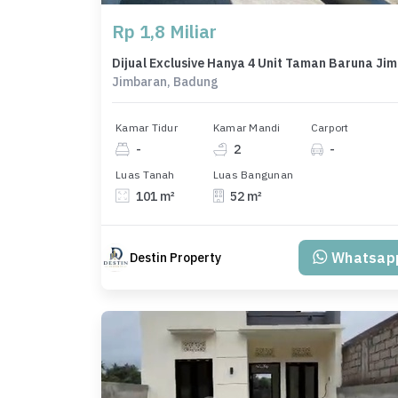
Rp 1,8 Miliar
Diju
Jimbaran, Badung
Kamar Tidur
Kamar Mandi
Carport
-
2
-
Luas Tanah
Luas Bangunan
101 m²
52 m²
Whatsap
Destin Property