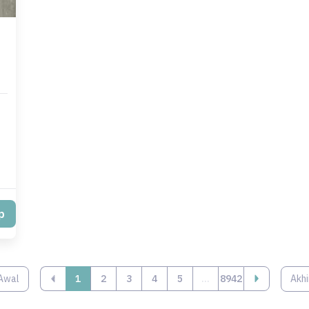
p
Awal
‹
1
2
3
4
5
...
8942
Akhi