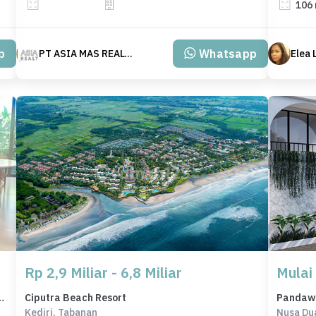
106
p
Whatsapp
PT ASIA MAS REALTY
Elea 
Rp 2,9 Miliar - 6,8 Miliar
Mulai 
sar - Harga Terbaik 5,4 Miliar
Ciputra Beach Resort
Pandawa 
Kediri, Tabanan
Nusa Du