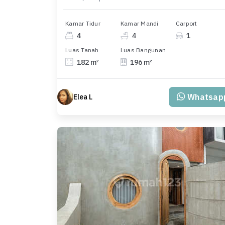
Kamar Tidur
Kamar Mandi
Carport
4
4
1
Luas Tanah
Luas Bangunan
182 m²
196 m²
Whatsap
Elea L