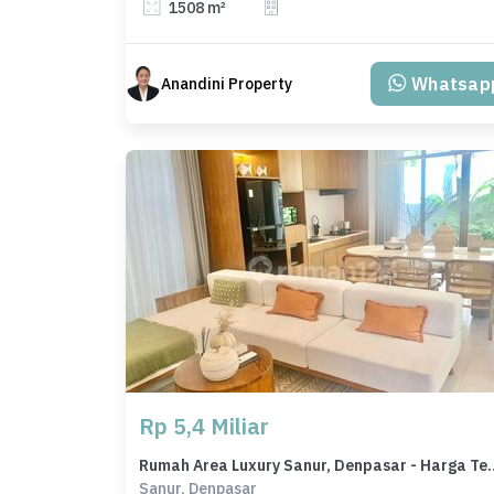
1508 m²
Whatsap
Anandini Property
Rp 5,4 Miliar
Rumah Area Luxury Sanur, Denpa
Sanur, Denpasar