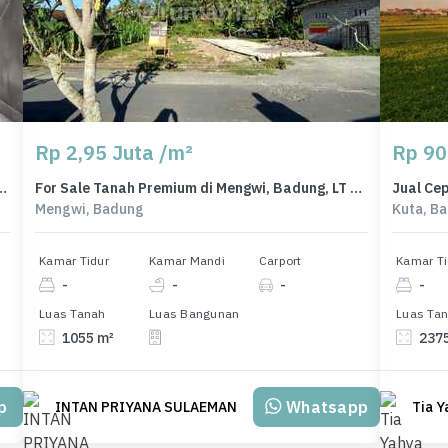
Rp 2,95 Juta /m²
Rp 90
, Tabanan, 2 Kamar Tidur, Harga Terbaik
For Sale Tanah Premium di Mengwi, Badung, LT 1055m²
Mengwi, Badung
Kuta, B
Kamar Tidur
Kamar Mandi
Carport
Kamar Ti
-
-
-
-
Luas Tanah
Luas Bangunan
Luas Ta
1055 m²
237
p
Whatsapp
INTAN PRIYANA SULAEMAN
Tia Y