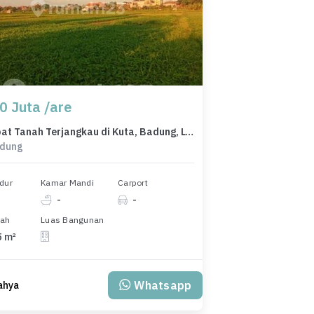
0 Juta /are
Jual Cepat Tanah Terjangkau di Kuta, Badung, LT 2375m²
adung
dur
Kamar Mandi
Carport
-
-
nah
Luas Bangunan
5 m²
Whatsapp
ahya