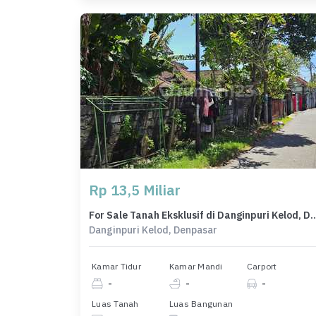
Rp 13,5 Miliar
For Sale Tanah Eksklusif di Danginpuri Kelo
Danginpuri Kelod, Denpasar
Kamar Tidur
Kamar Mandi
Carport
-
-
-
Luas Tanah
Luas Bangunan