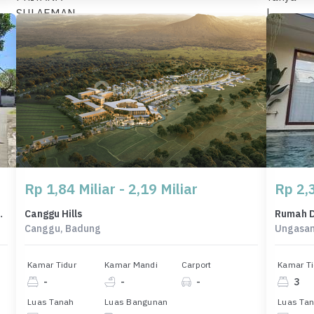
Rp 1,84 Miliar - 2,19 Miliar
Rp 2,3
d, Denpasar, LT 1508m²
Canggu Hills
Canggu, Badung
Ungasan
Kamar Tidur
Kamar Mandi
Carport
Kamar Ti
-
-
-
3
Luas Tanah
Luas Bangunan
Luas Ta