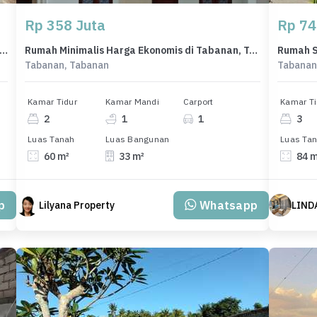
Rp 358 Juta
Rp 74
al Exclusive Hanya 4 Unit Taman Baruna Jimbaran
Rumah Minimalis Harga Ekonomis di Tabanan, Tabanan, LB 33m²
Tabanan, Tabanan
Tabanan
Kamar Tidur
Kamar Mandi
Carport
Kamar Ti
2
1
1
3
Luas Tanah
Luas Bangunan
Luas Ta
60 m²
33 m²
84 
p
Whatsapp
Lilyana Property
LIND