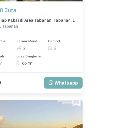
8 Juta
Rumah Siap Pakai di Area Tabanan, Tabanan, LT 84m²
, Tabanan
dur
Kamar Mandi
Carport
2
2
nah
Luas Bangunan
m²
66 m²
Whatsapp
A