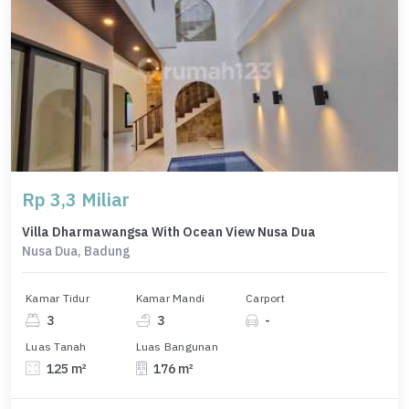
Rp 3,3 Miliar
Villa Dharmawangsa With Ocean View Nusa Dua
Nusa Dua, Badung
Kamar Tidur
Kamar Mandi
Carport
3
3
-
Luas Tanah
Luas Bangunan
125 m²
176 m²