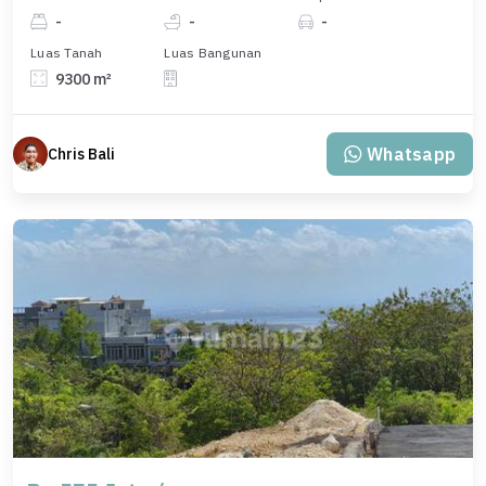
-
-
-
Luas Tanah
Luas Bangunan
9300 m²
Whatsapp
Chris Bali