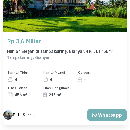
Rp 3,6 Miliar
Hunian Elegan di Tampaksiring, Gianyar, 4 KT, LT 456m²
Tampaksiring, Gianyar
Kamar Tidur
Kamar Mandi
Carport
4
4
-
Luas Tanah
Luas Bangunan
456 m²
215 m²
Whatsapp
Putu Suratama (wayanjaka)