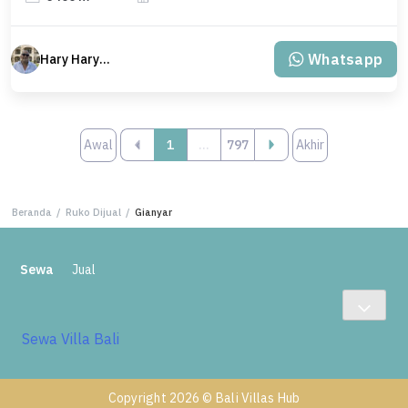
Whatsapp
Hary Haryono
Awal
‹
1
...
797
Akhir
Beranda
/
Ruko Dijual
/
Gianyar
Sewa
Jual
Sewa Villa Bali
Copyright 2026 © Bali Villas Hub