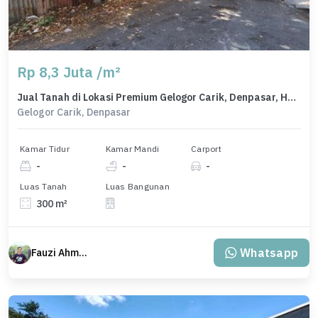
Rp 8,3 Juta /m²
Jual Tanah di Lokasi Premium Gelogor Carik, Denpasar, Harga 2,49 Miliar
Gelogor Carik, Denpasar
Kamar Tidur
Kamar Mandi
Carport
-
-
-
Luas Tanah
Luas Bangunan
300 m²
Whatsapp
Fauzi Ahmad