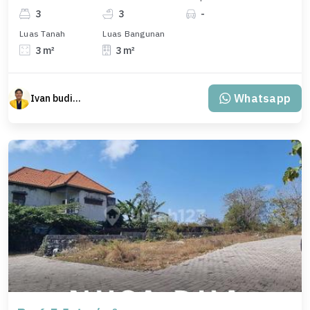
3
3
-
Luas Tanah
Luas Bangunan
3 m²
3 m²
Whatsapp
Ivan budiman