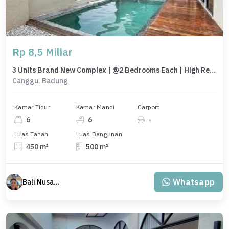
Rp 8,5 Miliar
3 Units Brand New Complex | @2 Bedrooms Each | High Rental Potential
Canggu, Badung
Kamar Tidur
Kamar Mandi
Carport
6
6
-
Luas Tanah
Luas Bangunan
450 m²
500 m²
Whatsapp
Bali Nusantara Travel