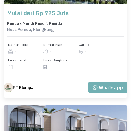
Mulai dari Rp 725 Juta
Puncak Mundi Resort Penida
Nusa Penida, Klungkung
Kamar Tidur
Kamar Mandi
Carport
-
-
-
Luas Tanah
Luas Bangunan
Whatsapp
PT Klumpu Kita Sejahtera