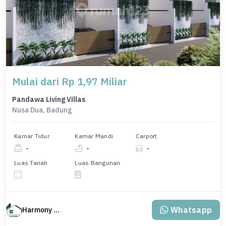
Mulai dari Rp 1,97 Miliar
Pandawa Living Villas
Nusa Dua, Badung
Kamar Tidur
Kamar Mandi
Carport
-
-
-
Luas Tanah
Luas Bangunan
Whatsapp
Harmony Property