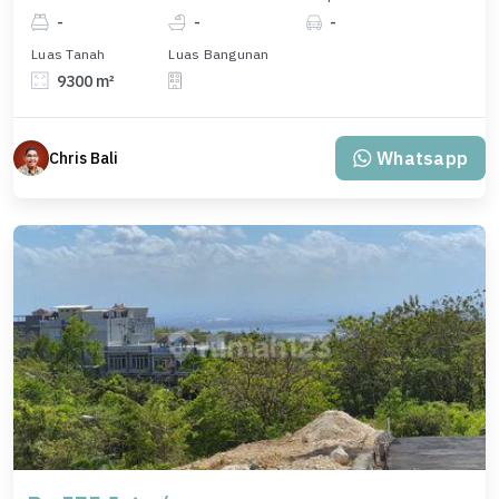
-
-
-
Luas Tanah
Luas Bangunan
9300 m²
Whatsapp
Chris Bali