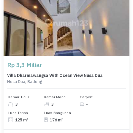
Rp 3,3 Miliar
Villa Dharmawangsa With Ocean View Nusa Dua
Nusa Dua, Badung
Kamar Tidur
Kamar Mandi
Carport
3
3
-
Luas Tanah
Luas Bangunan
125 m²
176 m²