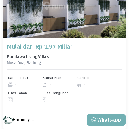
Mulai dari Rp 1,97 Miliar
Pandawa Living Villas
Nusa Dua, Badung
Kamar Tidur
Kamar Mandi
Carport
-
-
-
Luas Tanah
Luas Bangunan
Whatsapp
Harmony Property