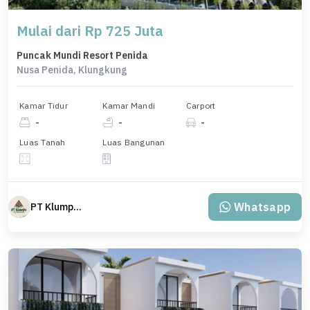
Mulai dari Rp 725 Juta
Puncak Mundi Resort Penida
Nusa Penida, Klungkung
Kamar Tidur
Kamar Mandi
Carport
-
-
-
Luas Tanah
Luas Bangunan
Whatsapp
PT Klumpu Kita Sejahtera