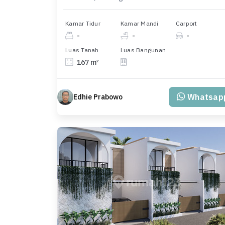
Kamar Tidur
Kamar Mandi
Carport
-
-
-
Luas Tanah
Luas Bangunan
167 m²
Whatsap
Edhie Prabowo