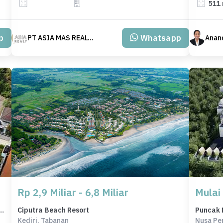
511
p
Whatsapp
PT ASIA MAS REALTY
Anand
Rp 2,9 Miliar - 6,8 Miliar
Mulai
 Area Nusa Dua, Badung, LT 167m²
Ciputra Beach Resort
Puncak 
Kediri, Tabanan
Nusa Pe