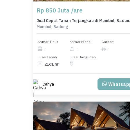
Rp 850 Juta /are
Jual Cepat Tan
Mumbul, Badung
Kamar Tidur
Kamar Mandi
Carport
-
-
-
Luas Tanah
Luas Bangunan
2161 m²
Whatsap
Cahya