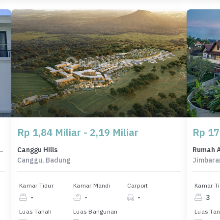
Rp 1,84 Miliar - 2,19 Miliar
Rp 17
sar, 6 Kamar Tidur, LT 510m²
Canggu Hills
Canggu, Badung
Jimbara
Kamar Tidur
Kamar Mandi
Carport
Kamar Ti
-
-
-
3
Luas Tanah
Luas Bangunan
Luas Ta