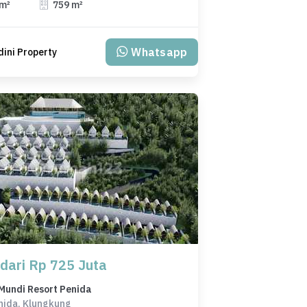
 m²
759 m²
Whatsapp
ini Property
 dari Rp 725 Juta
Mundi Resort Penida
nida, Klungkung