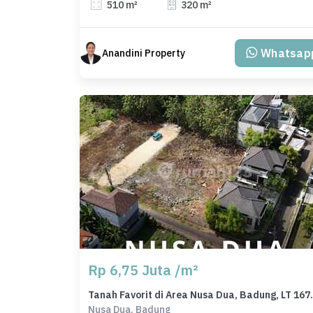
510 m²
320 m²
Whatsap
Anandini Property
Rp 6,75 Juta /m²
Tanah Favorit di
Nusa Dua, Badung