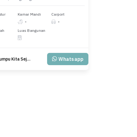
dur
Kamar Mandi
Carport
-
-
nah
Luas Bangunan
Whatsapp
PT Klumpu Kita Sejahtera