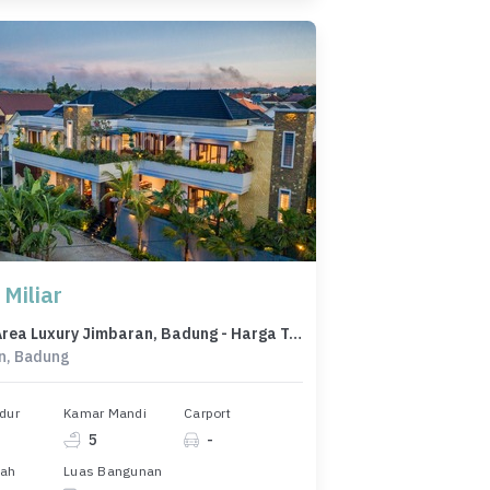
 Miliar
Rumah Area Luxury Jimbaran, Badung - Harga Terbaik 17 Miliar
n, Badung
dur
Kamar Mandi
Carport
5
-
nah
Luas Bangunan