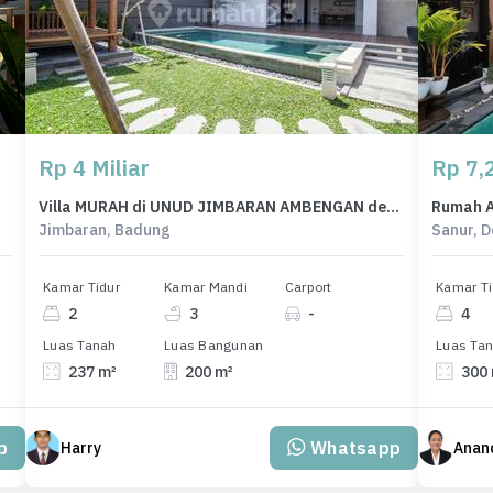
Rp 4 Miliar
Rp 7,2
Villa MURAH di UNUD JIMBARAN AMBENGAN dekat McDonalds KFC
Jimbaran, Badung
Sanur, 
Kamar Tidur
Kamar Mandi
Carport
Kamar Ti
2
3
-
4
Luas Tanah
Luas Bangunan
Luas Ta
237 m²
200 m²
300
p
Whatsapp
Harry
Anand