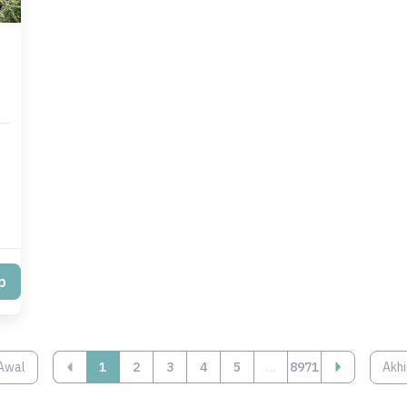
p
Awal
‹
1
2
3
4
5
...
8971
Akhi