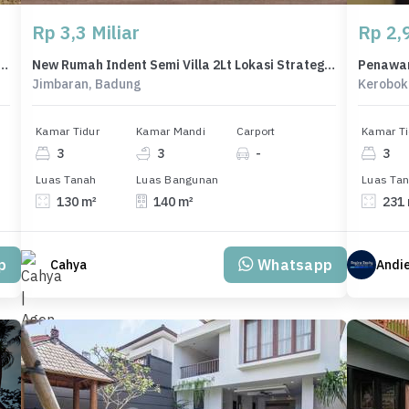
Rp 3,3 Miliar
Rp 2,9
ah Terjangkau di Mumbul, Badung, LT 2161m²
New Rumah Indent Semi Villa 2Lt Lokasi Strategis di Jimbaran
Jimbaran, Badung
Kerobok
Kamar Tidur
Kamar Mandi
Carport
Kamar Ti
3
3
-
3
Luas Tanah
Luas Bangunan
Luas Ta
130 m²
140 m²
231
p
Whatsapp
Cahya
Andi