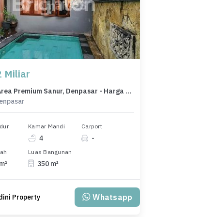
 Miliar
Rumah Area Premium Sanur, Denpasar - Harga Terbaik 7,2 Miliar
Denpasar
dur
Kamar Mandi
Carport
4
-
nah
Luas Bangunan
 m²
350 m²
Whatsapp
ini Property