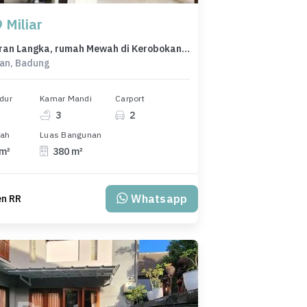
 Miliar
Penawaran Langka, rumah Mewah di Kerobokan, Badung, LB 380m²
an, Badung
dur
Kamar Mandi
Carport
3
2
nah
Luas Bangunan
 m²
380 m²
Whatsapp
en RR