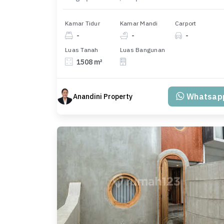
Kamar Tidur
Kamar Mandi
Carport
-
-
-
Luas Tanah
Luas Bangunan
1508 m²
Whatsap
Anandini Property