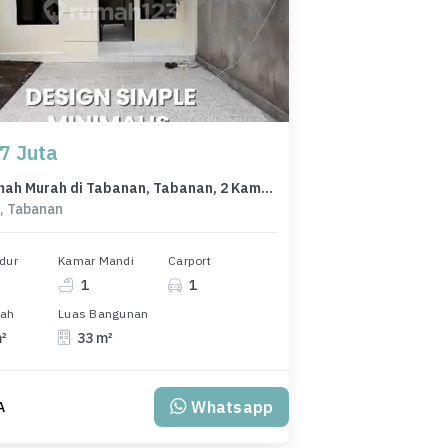
7 Juta
Jual Rumah Murah di Tabanan, Tabanan, 2 Kamar Tidur, Harga Terbaik
, Tabanan
dur
Kamar Mandi
Carport
1
1
nah
Luas Bangunan
m²
33 m²
Whatsapp
A