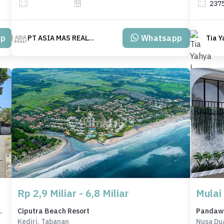
237
pp
Whatsapp
PT ASIA MAS REALTY
Tia Y
Rp 2,9 Miliar - 6,8 Miliar
Mulai 
d, Denpasar, LT 1508m²
Ciputra Beach Resort
Pandawa 
Kediri, Tabanan
Nusa Du