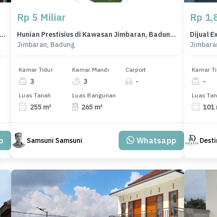
Rp 5 Miliar
Rp 1,8
Minimalis di Area Denpasar Selatan, Denpasar, LT 50m², Harga 380 Juta
Hunian Prestisius di Kawasan Jimbaran, Badung, LB 265m², Harga 5 Miliar
Jimbaran, Badung
Jimbara
Kamar Tidur
Kamar Mandi
Carport
Kamar Ti
3
3
-
-
Luas Tanah
Luas Bangunan
Luas Ta
255 m²
265 m²
101
p
Whatsapp
Samsuni Samsuni
Desti