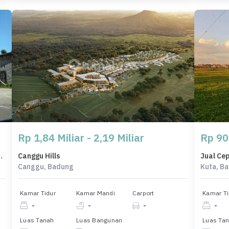
Rp 1,84 Miliar - 2,19 Miliar
Rp 90
gwi, Badung, LT 1055m²
Canggu Hills
Canggu, Badung
Kuta, B
Kamar Tidur
Kamar Mandi
Carport
Kamar Ti
-
-
-
-
Luas Tanah
Luas Bangunan
Luas Ta