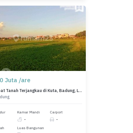
0 Juta /are
Jual Cepat Tanah Terjangkau di Kuta, Badung, LT 2375m²
adung
dur
Kamar Mandi
Carport
-
-
nah
Luas Bangunan