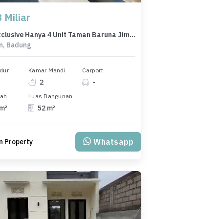
 Miliar
Dijual Exclusive Hanya 4 Unit Taman Baruna Jimbaran
n, Badung
dur
Kamar Mandi
Carport
2
-
nah
Luas Bangunan
 m²
52 m²
Whatsapp
n Property