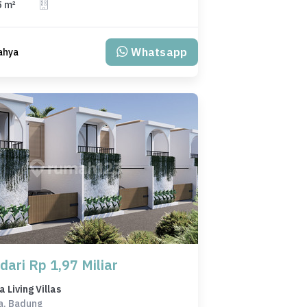
5 m²
Whatsapp
ahya
dari Rp 1,97 Miliar
Living Villas
a, Badung