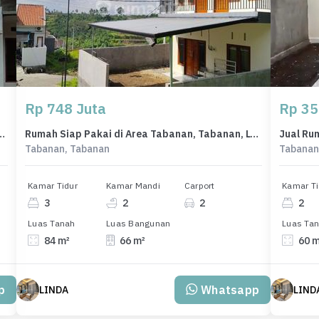
Rp 748 Juta
Rp 35
onomis di Tabanan, Tabanan, LB 33m²
Rumah Siap Pakai di Area Tabanan, Tabanan, LT 84m²
Tabanan, Tabanan
Tabanan
Kamar Tidur
Kamar Mandi
Carport
Kamar Ti
3
2
2
2
Luas Tanah
Luas Bangunan
Luas Ta
84 m²
66 m²
60 
p
Whatsapp
LINDA
LIND