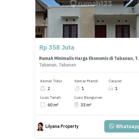
Rp 358 Juta
Rumah Minimalis Harga Ek
Tabanan, Tabanan
Kamar Tidur
Kamar Mandi
Carport
2
1
1
Luas Tanah
Luas Bangunan
60 m²
33 m²
Whatsap
Lilyana Property