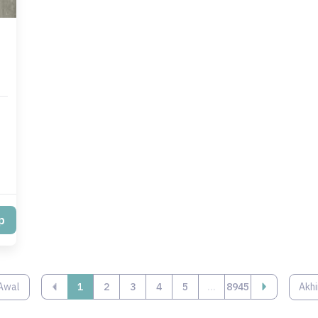
p
Awal
‹
1
2
3
4
5
...
8945
Akhi