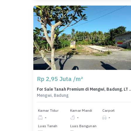
Rp 2,95 Juta /m²
For Sale Tanah Premium di Men
Mengwi, Badung
Kamar Tidur
Kamar Mandi
Carport
-
-
-
Luas Tanah
Luas Bangunan