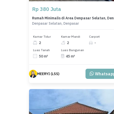
Rp 380 Juta
Rumah 
Denpasar Selatan, Denpasar
Kamar Tidur
Kamar Mandi
Carport
2
2
-
Luas Tanah
Luas Bangunan
50 m²
45 m²
Whatsap
MEERYI (LSS)