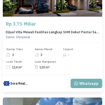
Rp 3,75 Miliar
Dijual Villa Mewah Fasilitas Lengkap SHM Dekat Pantai Sanur Bali
Sanur, Denpasar
Kamar Tidur
Kamar Mandi
Carport
3
3
-
Luas Tanah
Luas Bangunan
114 m²
120 m²
Whatsapp
Sora Realty Bali