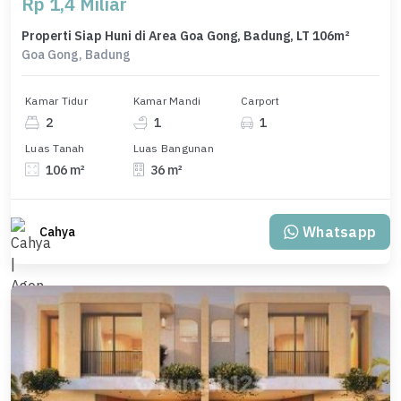
Rp 1,4 Miliar
Properti Siap Huni di Area Goa Gong, Badung, LT 106m²
Goa Gong, Badung
Kamar Tidur
Kamar Mandi
Carport
2
1
1
Luas Tanah
Luas Bangunan
106 m²
36 m²
Whatsapp
Cahya