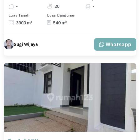
-
20
-
Luas Tanah
Luas Bangunan
3900 m²
540 m²
Whatsapp
Sugi Wijaya